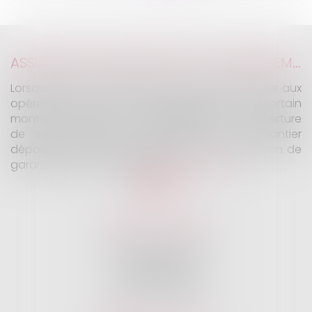
>
>>
ASSURANCE CONSTRUCTION : LE DÉPASSEMENT DU MONTANT MAXIMAL GARANTI PEUT EXCLURE TOUTE COUVERTURE
Lorsqu'un contrat d'assurance limite sa garantie aux
opérations dont le coût n'excède pas un certain
montant, l'assuré ne peut prétendre à la couverture
de son assureur s'il intervient sur un chantier
dépassant ce seuil sans avoir obtenu l'extension de
garantie prévue au contrat...
Lire la suite
KALIFA Avocats
45 Rue de Courcelles
75008 PARIS
Tél :
01 75 77 42 71
Fax :
01 75 77 42 63