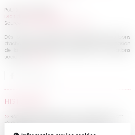
Publié le :
17/08/2022
Droit du travail - Salariés
Source :
cabinet-rs.expert-infos.com
Dès lors qu’ils respectent certains critères, les bons
d’achat que vous offrez à vos salariés à l’occasion
de la rentrée scolaire échappent aux cotisations
sociales.
Lire la suite
HISTORIQUE
Rénovation énergétique : les locataires peuvent
réaliser certains travaux sans accord écrit du
propriétaire