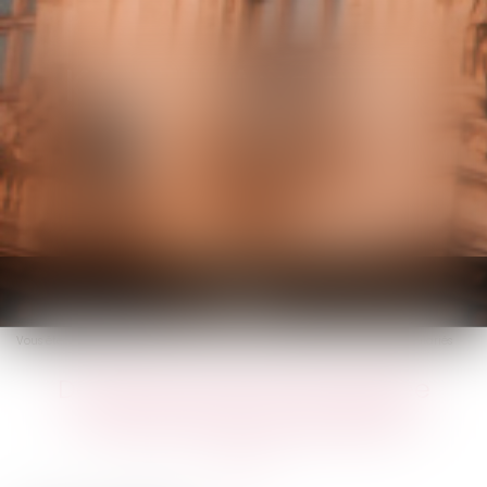
KALIFA Avocats
Ouvrir
le
Vous êtes ici :
Accueil
Des bons d’achat de rentrée scolaire pour les salariés
menu
Des bons d’achat de rentrée
scolaire pour les salariés