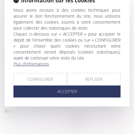
Information sur les cookies
Bonus-malus sur la contribution d’assurance
chômage : une application en septembre 2022
Nous avons recours à des cookies techniques pour
assurer le bon fonctionnement du site, nous utilisons
Versement de la pension alimentaire au titre du
également des cookies soumis à votre consentement
devoir de secours : non-renvoi d’une QPC
pour collecter des statistiques de visite.
Des bons d’achat de rentrée scolaire pour les
Cliquez ci-dessous sur « ACCEPTER » pour accepter le
salariés
dépôt de l'ensemble des cookies ou sur « CONFIGURER
Loyers bloqués à partir du 24 août 2022 pour les
» pour choisir quels cookies nécessitant votre
passoires thermiques
consentement seront déposés (cookies statistiques),
avant de continuer votre visite du site.
Voyage en Europe : quelle quantité de tabac et
Plus d'informations
d'alcool est-il possible de rapporter ?
L’imputation en assiette des legs en usufruit
CONFIGURER
REFUSER
La clause de saisine préalable du Conseil de
l'ordre des architectes est présumée abusive
ACCEPTER
Hausse des loyers limitée pour les propriétaires
À chaque dépense correspond une créance entre
époux
...
...
<<
<
152
153
154
155
156
157
158