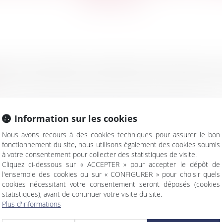
 qu’il faut respecter la procédure mise en place par le
Information sur les cookies
Nous avons recours à des cookies techniques pour assurer le bon
fonctionnement du site, nous utilisons également des cookies soumis
à votre consentement pour collecter des statistiques de visite.
Cliquez ci-dessous sur « ACCEPTER » pour accepter le dépôt de
l'ensemble des cookies ou sur « CONFIGURER » pour choisir quels
hée est la conséquence d’un harcèlement moral
cookies nécessitant votre consentement seront déposés (cookies
statistiques), avant de continuer votre visite du site.
Plus d'informations
rupture conventionnelle