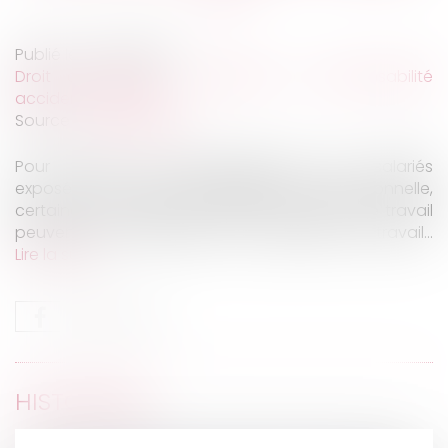
Publié le :
14/05/2026
Droit du travail - Employeurs
/
Responsabilité
accident du travail
Source :
www.weblex.fr
Pour faciliter l’accompagnement des salariés
exposés à un risque de désinsertion professionnelle,
certaines informations relatives aux arrêts de travail
peuvent être transmises à la médecine du travail...
Lire la suite
HISTORIQUE