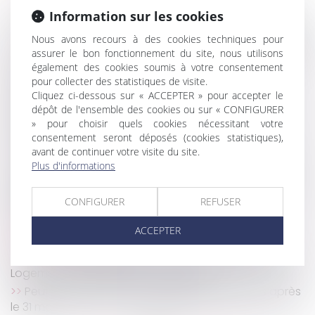
Bail 3 6 9 : durée, loyer, sortie, ce que vous signez
Information sur les cookies
Influenceurs : de nouvelles mentions obligatoires
en cas de promotion de formations professionnelles
Nous avons recours à des cookies techniques pour
assurer le bon fonctionnement du site, nous utilisons
Accouchement sous X : comment concilier droit au
également des cookies soumis à votre consentement
secret et accès aux origines ?
pour collecter des statistiques de visite.
Transmission d’entreprise : comment préparer
Cliquez ci-dessous sur « ACCEPTER » pour accepter le
sereinement la cession de sa société ?
dépôt de l'ensemble des cookies ou sur « CONFIGURER
Jeunes travailleurs exposés aux rayonnements :
» pour choisir quels cookies nécessitant votre
évolution des critères de protection
consentement seront déposés (cookies statistiques),
avant de continuer votre visite du site.
Lancement du Pack Nouveau Départ en Vendée
Plus d'informations
Matériaux de construction : la commission des
affaires économiques du Sénat saisit l’Autorité de la
CONFIGURER
REFUSER
concurrence
Arrêts de travail : la médecine du travail mieux
ACCEPTER
informée ? | Weblex
Relance de l’immobilier : un nouveau projet de loi «
Logement » attendu pour l’été 2026
Peut-on reporter ses congés payés non pris après
le 31 mai ?