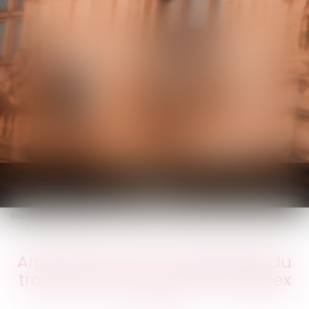
KALIFA Avocats
Ouvrir
le
Vous êtes ici :
Accueil
menu
Arrêts de travail : la médecine du travail mieux informée ? | Weblex
Arrêts de travail : la médecine du
travail mieux informée ? | Weblex