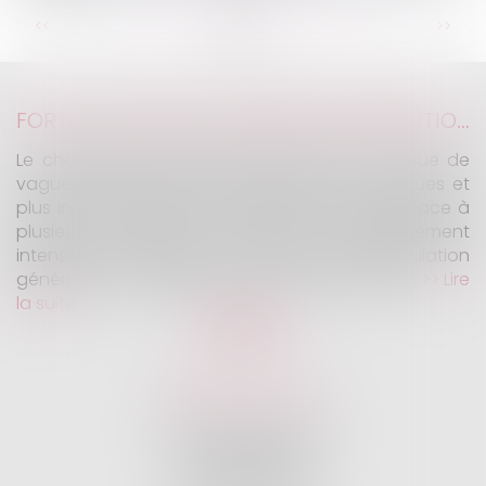
...
...
<<
<
9
10
11
12
13
14
15
>
>>
FORTES CHALEURS : MESURES DE PRÉVENTION ET ACTIONS DE L'INSPECTION DU TRAVAIL
Le changement climatique entraine la survenue de
vagues de chaleur plus fréquentes, plus longues et
plus intenses. Depuis la fin mai, la France fait face à
plusieurs épisodes caniculaires particulièrement
intenses, qui constituent un risque pour la population
générale, mais également pour les travailleurs...
Lire
la suite
KALIFA Avocats
45 Rue de Courcelles
75008 PARIS
Tél :
01 75 77 42 71