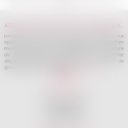
...
...
<<
<
3
4
5
6
7
8
9
>
>>
ASSURANCE CONSTRUCTION : LE DÉPASSEMENT DU MONTANT MAXIMAL GARANTI PEUT EXCLURE TOUTE COUVERTURE
Lorsqu'un contrat d'assurance limite sa garantie aux
opérations dont le coût n'excède pas un certain
montant, l'assuré ne peut prétendre à la couverture
de son assureur s'il intervient sur un chantier
dépassant ce seuil sans avoir obtenu l'extension de
garantie prévue au contrat...
Lire la suite
KALIFA Avocats
45 Rue de Courcelles
75008 PARIS
Tél :
01 75 77 42 71
Fax :
01 75 77 42 63