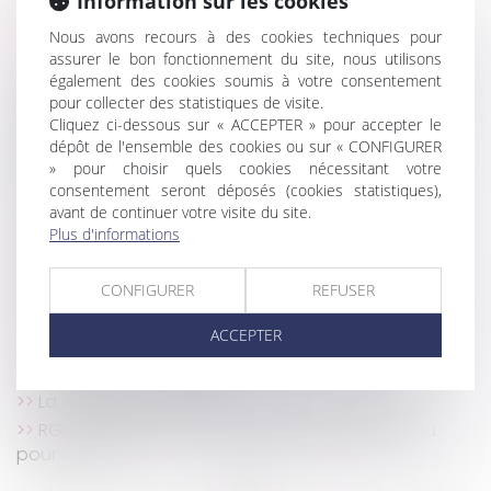
Information sur les cookies
Arrêt maladie : rupture conventionnelle et
discrimination
Nous avons recours à des cookies techniques pour
assurer le bon fonctionnement du site, nous utilisons
Frais bancaires lors d’une succession : suppression
également des cookies soumis à votre consentement
des cas de gratuité
pour collecter des statistiques de visite.
Obligation de formation : le manquement de
Cliquez ci-dessous sur « ACCEPTER » pour accepter le
l'employeur n'ouvre pas automatiquement droit à
dépôt de l'ensemble des cookies ou sur « CONFIGURER
réparation !
» pour choisir quels cookies nécessitant votre
Harcèlement sexuel : la victime n'a pas besoin
consentement seront déposés (cookies statistiques),
avant de continuer votre visite du site.
d'être directement visée
Plus d'informations
Accidents du travail : indemnisation limitée à
quatre ans
CONFIGURER
REFUSER
Un processus irréversible de départ des lieux du
locataire fait obstacle au repentir du bailleur
ACCEPTER
Copropriété : une mise en demeure imprécise
bloque le recouvrement
La réduction générale dégressive unique
RGDU : quel est le montant du Smic brut retenu
pour 2026 ?