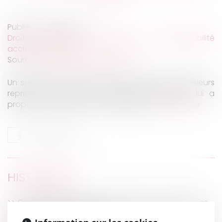
Publié le :
03/07/2026
Droit du travail - Employeurs
/
Responsabilité
accident du travail
Source :
www.lemag-juridique.com
Un salarié a été placé en arrêt de travail à plusieurs
reprises. Pendant cette période, l’employeur lui a
proposé une rupture conventionnelle...
Lire la suite
HISTORIQUE
Cotisations AT/MP : contester le taux ne suffit pas
à contester le classement