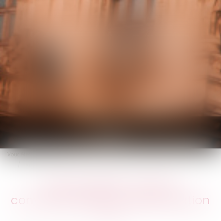
KALIFA Avocats
Ouvrir
le
Vous êtes ici :
Accueil
menu
Arrêt maladie : rupture conventionnelle et discrimination
Arrêt maladie : rupture
conventionnelle et discrimination