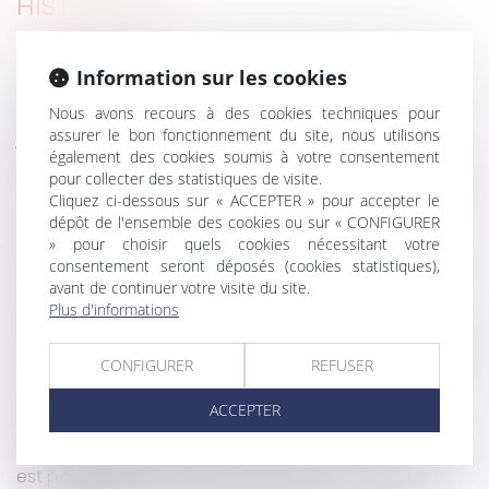
HISTORIQUE
Les promoteurs veulent un veulent un "permis de
Information sur les cookies
construire covid" pour enrayer la crise
Divorce sans juge : aspects historiques et
Nous avons recours à des cookies techniques pour
assurer le bon fonctionnement du site, nous utilisons
juridiques
également des cookies soumis à votre consentement
Activité partielle : l’attestation de l’établissement
pour collecter des statistiques de visite.
d’accueil de l’enfant est obligatoire depuis le 2 juin
Cliquez ci-dessous sur « ACCEPTER » pour accepter le
2020
dépôt de l'ensemble des cookies ou sur « CONFIGURER
Les élus du CSE ont un rôle économique à jouer
» pour choisir quels cookies nécessitant votre
face à l’épidémie de Covid-19
consentement seront déposés (cookies statistiques),
avant de continuer votre visite du site.
Surcoûts liés aux mesures sanitaires pour les
Plus d'informations
artisans du bâtiment
Évolution de la prise en charge de l’activité partielle
CONFIGURER
REFUSER
au 1er juin 2020
Règlement des successions : quels
ACCEPTER
bouleversements avec la Covid-19 ?
Journée de solidarité et Pentecôte : un autre choix
est possible