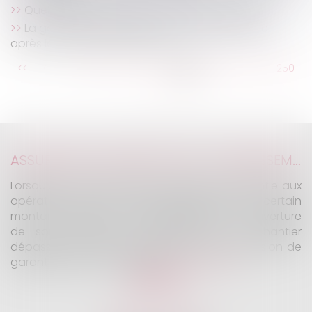
Quel environnement de travail post-covid ?
La garantie décennale reste toujours valable
après la vente d’une maison
...
<<
<
244
245
246
247
248
249
250
...
>
>>
ASSURANCE CONSTRUCTION : LE DÉPASSEMENT DU MONTANT MAXIMAL GARANTI PEUT EXCLURE TOUTE COUVERTURE
Lorsqu'un contrat d'assurance limite sa garantie aux
opérations dont le coût n'excède pas un certain
montant, l'assuré ne peut prétendre à la couverture
de son assureur s'il intervient sur un chantier
dépassant ce seuil sans avoir obtenu l'extension de
garantie prévue au contrat...
Lire la suite