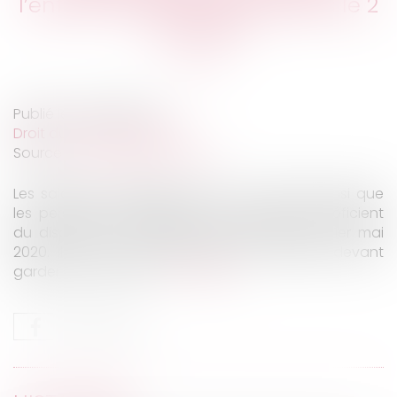
l’enfant est obligatoire depuis le 2
juin 2020
Publié le :
09/06/2020
Droit du travail - Salariés
Source :
www.editions-tissot.fr
Les salariés vulnérables face au Covid-19, ainsi que
les personnes partageant leur domicile bénéficient
du dispositif de l’activité partielle depuis le 1er mai
2020. Il en est de même pour les salariés devant
garder leurs enfants...
Lire la suite