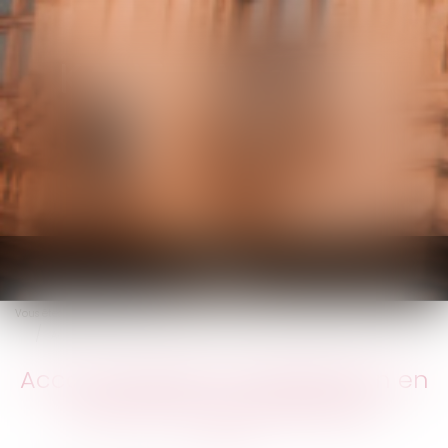
KALIFA Avocats
Ouvrir
le
Vous êtes ici :
Accueil
menu
Accord collectif et négociation en période de crise sanitaire
Accord collectif et négociation en
période de crise sanitaire