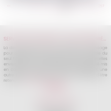
...
<<
<
251
252
253
254
255
256
257
...
>
>>
SERVITUDE DE PASSAGE : TOUS LES PROPRIÉTAIRES VOISINS N'ONT PAS À ÊTRE APPELÉS EN JUSTICE
La demande tendant à fixer l'assiette d'un passage
pour désenclaver un fonds n'est pas irrecevable du
seul fait que les propriétaires de toutes les parcelles
envisagées au cours de l'expertise n'ont pas été mis
en cause. Encore faut-il qu'il existe réellement une
autre solution de désenclavement susceptible d'être
retenue.
Lire la suite
KALIFA Avocats
45 Rue de Courcelles