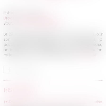
Publié le :
07/04/2020
Droit du travail - Employeurs
Source :
www.actualitesdudroit.fr
Le 29 mars 2020, le ministère du Travail a mis à jour
son questions-réponses sur le coronavirus à
destination des entreprises et des salariés. Il y précise
notamment les modalités de la négociation
collective à observer durant l’épidémie.
Lire la suite
HISTORIQUE
Accord collectif et négociation en période de crise