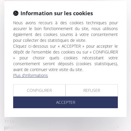
sanitaire
Transmission d'une QPC sur le lissage du
Information sur les cookies
déplafonnement du loyer créé par la loi Pinel
CJUE : l'indemnisation des voyageurs pour vols en
Nous avons recours à des cookies techniques pour
assurer le bon fonctionnement du site, nous utilisons
retard ou annulés peut-elle être exclue ?
également des cookies soumis à votre consentement
Jour de carence : ce qui change avec l'état
pour collecter des statistiques de visite.
d'urgence sanitaire
Cliquez ci-dessous sur « ACCEPTER » pour accepter le
Confinement : Faut-il attendre pour démarrer la
dépôt de l'ensemble des cookies ou sur « CONFIGURER
construction ?
» pour choisir quels cookies nécessitant votre
consentement seront déposés (cookies statistiques),
Violences conjugales : conditions d’obtention de
avant de continuer votre visite du site.
l’ordonnance de protection
Plus d'informations
Succession : une modification qui donne un
nouvel intérêt au contrat de capitalisation
CONFIGURER
REFUSER
Index de l'égalité professionnelle : les premières
tendances 2020
ACCEPTER
La résiliation judiciaire d'un bail n'est pas soumise à
la délivrance d'un commandement
Le Coronavirus justifie-t-il la rupture d'une
promesse d'embauche ou d'une période d'essai ?